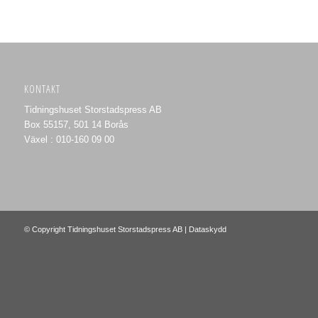
KONTAKT
Tidningshuset Storstadspress AB
Box 55157, 501 14 Borås
Växel : 010-160 09 00
© Copyright Tidningshuset Storstadspress AB |
Dataskydd