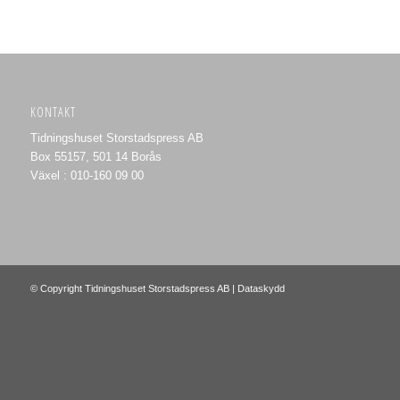
KONTAKT
Tidningshuset Storstadspress AB
Box 55157, 501 14 Borås
Växel : 010-160 09 00
© Copyright Tidningshuset Storstadspress AB |
Dataskydd