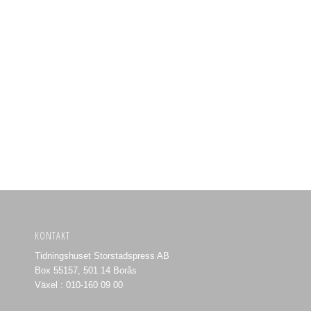
KONTAKT
Tidningshuset Storstadspress AB
Box 55157, 501 14 Borås
Växel : 010-160 09 00