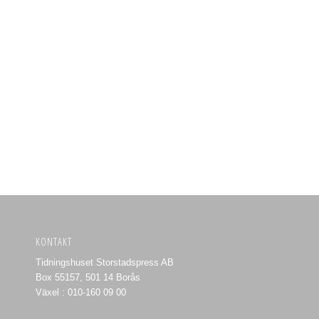
KONTAKT
Tidningshuset Storstadspress AB
Box 55157, 501 14 Borås
Växel : 010-160 09 00